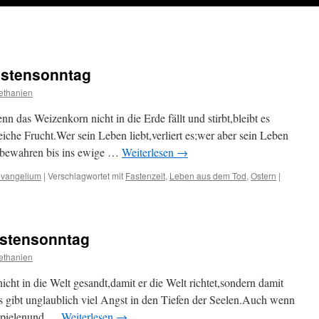
astensonntag
ethanien
das Weizenkorn nicht in die Erde fällt und stirbt,bleibt es
 reiche Frucht.Wer sein Leben liebt,verliert es;wer aber sein Leben
es bewahren bis ins ewige …
Weiterlesen
→
vangelium
|
Verschlagwortet mit
Fastenzeit
,
Leben aus dem Tod
,
Ostern
|
astensonntag
ethanien
icht in die Welt gesandt,damit er die Welt richtet,sondern damit
Es gibt unglaublich viel Angst in den Tiefen der Seelen.Auch wenn
 spielenund …
Weiterlesen
→