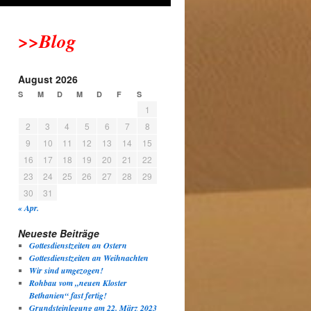
>>Blog
August 2026
S
M
D
M
D
F
S
1
2
3
4
5
6
7
8
9
10
11
12
13
14
15
16
17
18
19
20
21
22
23
24
25
26
27
28
29
30
31
« Apr.
Neueste Beiträge
Gottesdienstzeiten an Ostern
Gottesdienstzeiten an Weihnachten
Wir sind umgezogen!
Rohbau vom „neuen Kloster
Bethanien“ fast fertig!
Grundsteinlegung am 22. März 2023