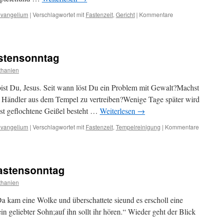
vangelium
|
Verschlagwortet mit
Fastenzeit
,
Gericht
|
Kommentare
astensonntag
thanien
ist Du, Jesus. Seit wann löst Du ein Problem mit Gewalt?Machst
e Händler aus dem Tempel zu vertreiben?Wenige Tage später wird
bst geflochtene Geißel besteht …
Weiterlesen
→
vangelium
|
Verschlagwortet mit
Fastenzeit
,
Tempelreinigung
|
Kommentare
astensonntag
thanien
kam eine Wolke und überschattete sieund es erscholl eine
n geliebter Sohn;auf ihn sollt ihr hören.“ Wieder geht der Blick