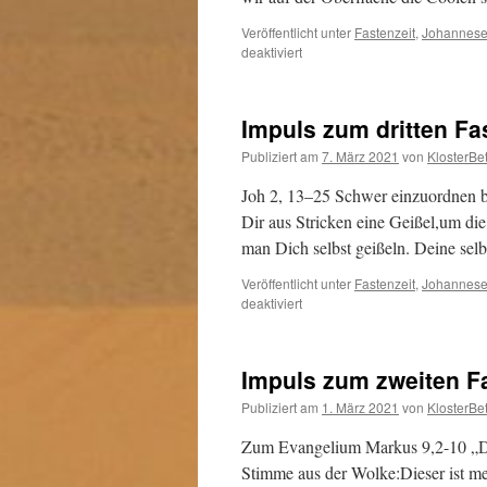
Veröffentlicht unter
Fastenzeit
,
Johannese
für
deaktiviert
Impuls
zum
vierten
Impuls zum dritten F
Fastensonntag
Publiziert am
7. März 2021
von
KlosterBe
Joh 2, 13–25 Schwer einzuordnen b
Dir aus Stricken eine Geißel,um di
man Dich selbst geißeln. Deine sel
Veröffentlicht unter
Fastenzeit
,
Johannese
für
deaktiviert
Impuls
zum
dritten
Impuls zum zweiten F
Fastensonntag
Publiziert am
1. März 2021
von
KlosterBe
Zum Evangelium Markus 9,2-10 „Da 
Stimme aus der Wolke:Dieser ist mei