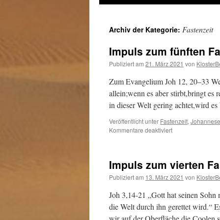
zum
Fastenzeit
Archiv der Kategorie:
Inhalt
Impuls zum fünften F
Publiziert am
21. März 2021
von
KlosterB
Zum Evangelium Joh 12, 20–33 Wenn 
allein;wenn es aber stirbt,bringt es
in dieser Welt gering achtet,wird 
Veröffentlicht unter
Fastenzeit
,
Johannese
für
Kommentare deaktiviert
Impuls
zum
fünften
Impuls zum vierten F
Fastensonntag
Publiziert am
13. März 2021
von
KlosterB
Joh 3,14-21 „Gott hat seinen Sohn n
die Welt durch ihn gerettet wird.“ 
wir auf der Oberfläche die Coolen