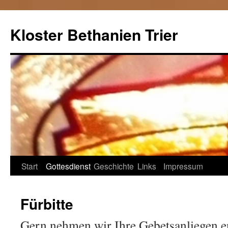
Kloster Bethanien Trier
Springe
Start
Gottesdienst
Geschichte
Links
Impressum
zum
Fürbitte
Inhalt
Gern nehmen wir Ihre Gebetsanliegen e