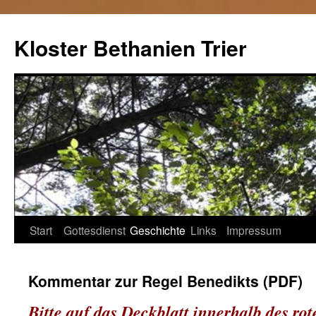
Kloster Bethanien Trier
Springe
Start
Gottesdienst
Geschichte
Links
Impressum
zum
Kommentar zur Regel Benedikts (PDF)
Inhalt
Bitte auf das Deckblatt innerhalb des r