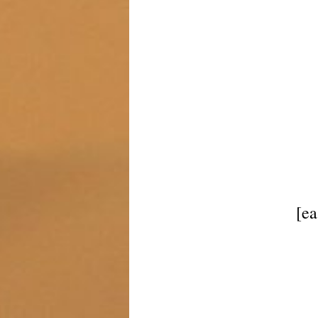
..
[ea
.