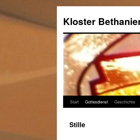
Kloster Bethanien
Start
Gottesdienst
Geschichte
Springe
zum
Stille
Inhalt