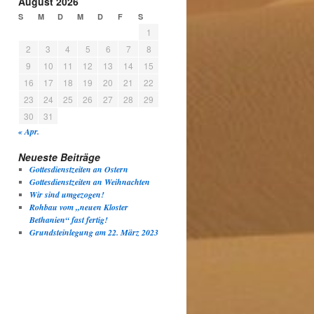
August 2026
S
M
D
M
D
F
S
1
2
3
4
5
6
7
8
9
10
11
12
13
14
15
16
17
18
19
20
21
22
23
24
25
26
27
28
29
30
31
« Apr.
Neueste Beiträge
Gottesdienstzeiten an Ostern
Gottesdienstzeiten an Weihnachten
Wir sind umgezogen!
Rohbau vom „neuen Kloster
Bethanien“ fast fertig!
Grundsteinlegung am 22. März 2023