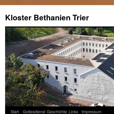
Kloster Bethanien Trier
Springe
Start
Gottesdienst
Geschichte
Links
Impressum