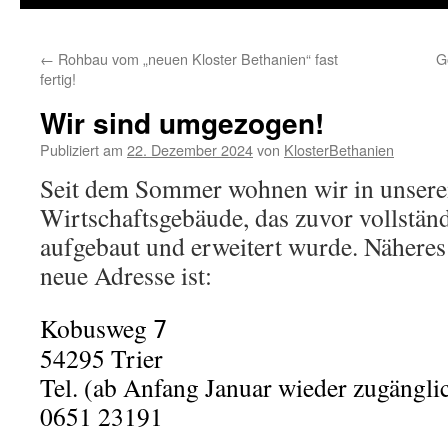
zum
←
Rohbau vom „neuen Kloster Bethanien“ fast
G
Inhalt
fertig!
Wir sind umgezogen!
Publiziert am
22. Dezember 2024
von
KlosterBethanien
Seit dem Sommer wohnen wir in unser
Wirtschaftsgebäude, das zuvor vollständ
aufgebaut und erweitert wurde. Näheres
neue Adresse ist:
Kobusweg
7
54295 Trier
Tel. (ab Anfang Januar wieder zugängli
0651 23191