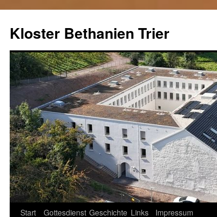
Kloster Bethanien Trier
Springe
Start
Gottesdienst
Geschichte
Links
Impressum