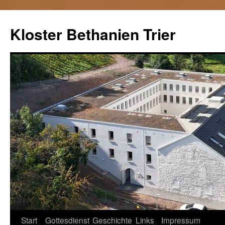
Kloster Bethanien Trier
Springe
Start
Gottesdienst
Geschichte
Links
Impressum