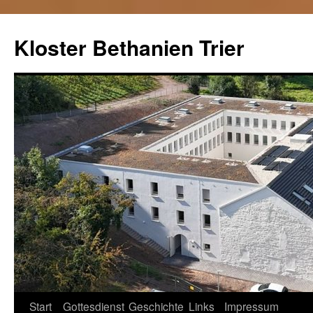
Kloster Bethanien Trier
Springe
Start
Gottesdienst
Geschichte
Links
Impressum