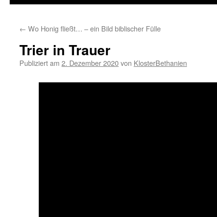
zum
←
Wo Honig fließt… – ein Bild biblischer Fülle
Inhalt
Trier in Trauer
Publiziert am
2. Dezember 2020
von
KlosterBethanien