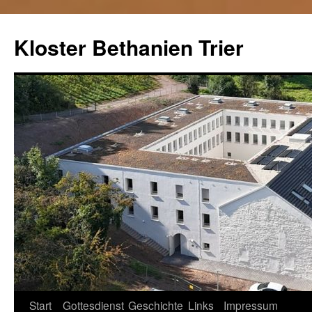
Kloster Bethanien Trier
Springe
Start
Gottesdienst
Geschichte
Links
Impressum