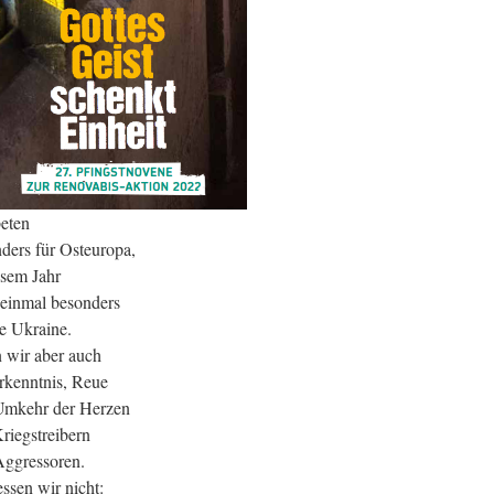
eten
ders für Osteuropa,
esem Jahr
einmal besonders
ie Ukraine.
 wir aber auch
kenntnis, Reue
Umkehr der Herzen
riegstreibern
ggressoren.
ssen wir nicht: