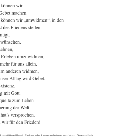
 können wir
Gebet machen.
 können wir „umwidmen“, in den
t des Friedens stellen.
nügt,
 wünschen,
sehnen,
r Erleben umzuwidmen,
 mehr für uns allein,
rn anderen widmen,
nser Alltag wird Gebet.
xistenz.
g mit Gott,
quelle zum Leben
erung der Welt.
 hat’s versprochen.
 wir für den Frieden!
d
veröffentlicht. Setze ein Lesezeichen auf den
Permalink
.