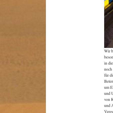
Wir b
beson
in di
noch 
für d
Beten
um Er
und 
von K
und A
Verge