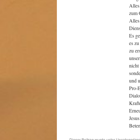
Alles
zum 
Alles
Diens
Es ge
es zu
zu er
unse
nicht
sonde
und u
Pro-E
Dialo
Kraft
Erneu
Jesus
Beten
Dieser Beitrag wurde unter
Uncategorize