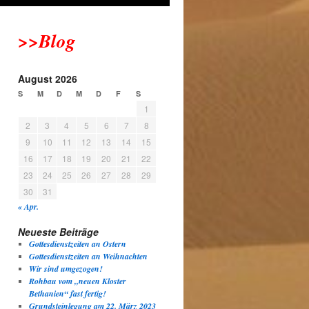
>>Blog
August 2026
S
M
D
M
D
F
S
1
2
3
4
5
6
7
8
9
10
11
12
13
14
15
16
17
18
19
20
21
22
23
24
25
26
27
28
29
30
31
« Apr.
Neueste Beiträge
Gottesdienstzeiten an Ostern
Gottesdienstzeiten an Weihnachten
Wir sind umgezogen!
Rohbau vom „neuen Kloster
Bethanien“ fast fertig!
Grundsteinlegung am 22. März 2023