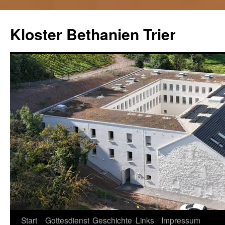
Kloster Bethanien Trier
Springe
Start
Gottesdienst
Geschichte
Links
Impressum